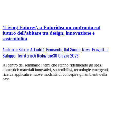
‘Living Futures’, a Futuridea un confronto sul
futuro dell’abitare tra design, innovazione e
sostenibilità
Ambiente Salute
,
Attualità
,
Benevento
,
Dal Sannio
,
News
,
Progetti e
Sviluppo
,
Territorio
Di
Redazione
30 Giugno 2026
Al centro del seminario i temi che stanno ridefinendo gli spazi
domestici: materiali innovativi, sostenibilità, tecnologie emergenti,
ricerca applicata e nuove modalità di concepire gli ambienti della
casa