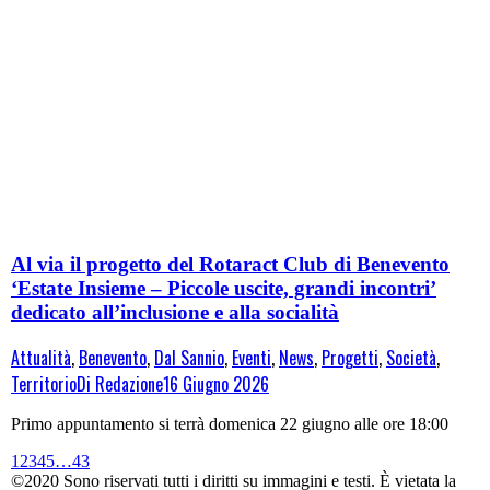
Al via il progetto del Rotaract Club di Benevento
‘Estate Insieme – Piccole uscite, grandi incontri’
dedicato all’inclusione e alla socialità
Attualità
,
Benevento
,
Dal Sannio
,
Eventi
,
News
,
Progetti
,
Società
,
Territorio
Di
Redazione
16 Giugno 2026
Primo appuntamento si terrà domenica 22 giugno alle ore 18:00
1
2
3
4
5
…
43
©2020 Sono riservati tutti i diritti su immagini e testi. È vietata la