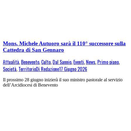
Mons. Michele Autuoro sarà il 110° successore sulla
Cattedra di San Gennaro
Attualità
,
Benevento
,
Culto
,
Dal Sannio
,
Eventi
,
News
,
Primo piano
,
Società
,
Territorio
Di
Redazione
17 Giugno 2026
Il prossimo 28 giugno inizierà il suo ministro pastorale al servizio
dell’Arcidiocesi di Benevento