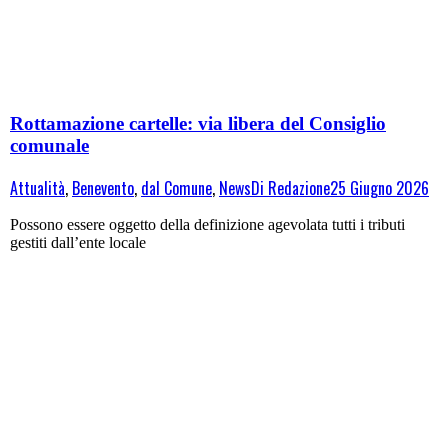
Rottamazione cartelle: via libera del Consiglio
comunale
Attualità
,
Benevento
,
dal Comune
,
News
Di
Redazione
25 Giugno 2026
Possono essere oggetto della definizione agevolata tutti i tributi
gestiti dall’ente locale