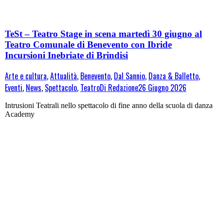
TeSt – Teatro Stage in scena martedì 30 giugno al
Teatro Comunale di Benevento con Ibride
Incursioni Inebriate di Brindisi
Arte e cultura
,
Attualità
,
Benevento
,
Dal Sannio
,
Danza & Balletto
,
Eventi
,
News
,
Spettacolo
,
Teatro
Di
Redazione
26 Giugno 2026
Intrusioni Teatrali nello spettacolo di fine anno della scuola di danza
Academy