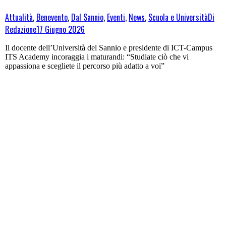
Attualità
,
Benevento
,
Dal Sannio
,
Eventi
,
News
,
Scuola e Università
Di
Redazione
17 Giugno 2026
Il docente dell’Università del Sannio e presidente di ICT-Campus
ITS Academy incoraggia i maturandi: “Studiate ciò che vi
appassiona e scegliete il percorso più adatto a voi”