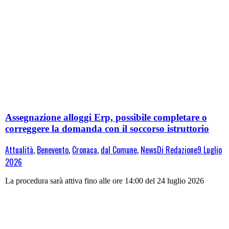
Assegnazione alloggi Erp, possibile completare o
correggere la domanda con il soccorso istruttorio
Attualità
,
Benevento
,
Cronaca
,
dal Comune
,
News
Di
Redazione
9 Luglio
2026
La procedura sarà attiva fino alle ore 14:00 del 24 luglio 2026