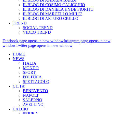
IL BLOG DI ANDREA BARDI
IL BLOG DI COSIMO CALICCHIO
IL BLOG DI DANIELA HYDE FIORITO
IL BLOG DI MARCELLO MULE’
IL BLOG DI ARTURO CIULLO
TREND
SOCIAL TREND
VIDEO TREND
Facebook page opens in new window
Instagram page opens in new
window
Twitter page opens in new window
HOME
NEWS
ITALIA
MONDO
SPORT
POLITICA
SPETTACOLO
CITTA’
BENEVENTO
NAPOLI
SALERNO
AVELLINO
CALCIO
SERIE A