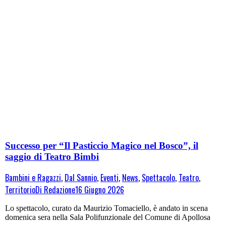
Successo per “Il Pasticcio Magico nel Bosco”, il
saggio di Teatro Bimbi
Bambini e Ragazzi
,
Dal Sannio
,
Eventi
,
News
,
Spettacolo
,
Teatro
,
Territorio
Di
Redazione
16 Giugno 2026
Lo spettacolo, curato da Maurizio Tomaciello, è andato in scena
domenica sera nella Sala Polifunzionale del Comune di Apollosa