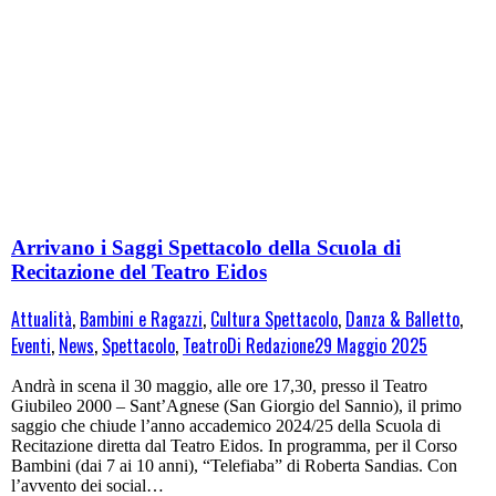
Arrivano i Saggi Spettacolo della Scuola di
Recitazione del Teatro Eidos
Attualità
,
Bambini e Ragazzi
,
Cultura Spettacolo
,
Danza & Balletto
,
Eventi
,
News
,
Spettacolo
,
Teatro
Di
Redazione
29 Maggio 2025
Andrà in scena il 30 maggio, alle ore 17,30, presso il Teatro
Giubileo 2000 – Sant’Agnese (San Giorgio del Sannio), il primo
saggio che chiude l’anno accademico 2024/25 della Scuola di
Recitazione diretta dal Teatro Eidos. In programma, per il Corso
Bambini (dai 7 ai 10 anni), “Telefiaba” di Roberta Sandias. Con
l’avvento dei social…