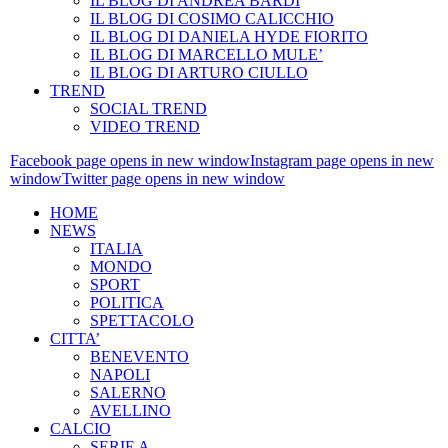
IL BLOG DI ANDREA BARDI
IL BLOG DI COSIMO CALICCHIO
IL BLOG DI DANIELA HYDE FIORITO
IL BLOG DI MARCELLO MULE’
IL BLOG DI ARTURO CIULLO
TREND
SOCIAL TREND
VIDEO TREND
Facebook page opens in new window
Instagram page opens in new
window
Twitter page opens in new window
HOME
NEWS
ITALIA
MONDO
SPORT
POLITICA
SPETTACOLO
CITTA’
BENEVENTO
NAPOLI
SALERNO
AVELLINO
CALCIO
SERIE A