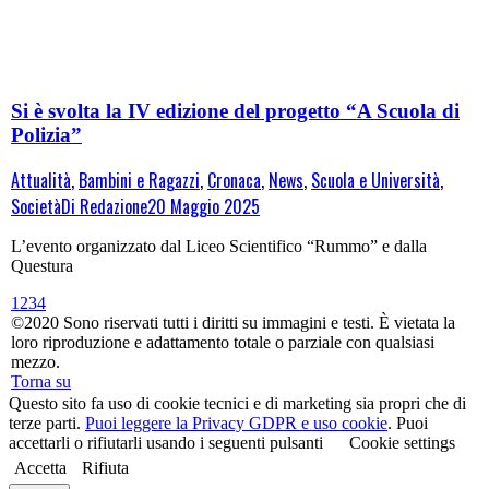
Si è svolta la IV edizione del progetto “A Scuola di
Polizia”
Attualità
,
Bambini e Ragazzi
,
Cronaca
,
News
,
Scuola e Università
,
Società
Di
Redazione
20 Maggio 2025
L’evento organizzato dal Liceo Scientifico “Rummo” e dalla
Questura
1
2
3
4
©2020 Sono riservati tutti i diritti su immagini e testi. È vietata la
loro riproduzione e adattamento totale o parziale con qualsiasi
mezzo.
Torna su
Questo sito fa uso di cookie tecnici e di marketing sia propri che di
terze parti.
Puoi leggere la Privacy GDPR e uso cookie
. Puoi
accettarli o rifiutarli usando i seguenti pulsanti
Cookie settings
Accetta
Rifiuta