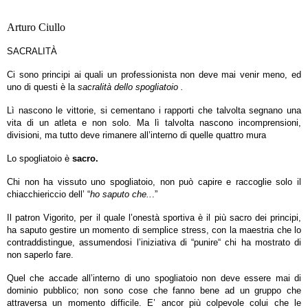
Arturo Ciullo
SACRALITÀ
Ci sono principi ai quali un professionista non deve mai venir meno, ed
uno di questi è la
sacralità dello spogliatoio .
Lì nascono le vittorie, si cementano i rapporti che talvolta segnano una
vita di un atleta e non solo. Ma lì talvolta nascono incomprensioni,
divisioni, ma tutto deve rimanere all’interno di quelle quattro mura
Lo spogliatoio è
sacro.
Chi non ha vissuto uno spogliatoio, non può capire e raccoglie solo il
chiacchiericcio dell’ “
ho saputo che..
.”
Il patron Vigorito, per il quale l’onestà sportiva è il più sacro dei principi,
ha saputo gestire un momento di semplice stress, con la maestria che lo
contraddistingue, assumendosi l’iniziativa di “punire“ chi ha mostrato di
non saperlo fare.
Quel che accade all’interno di uno spogliatoio non deve essere mai di
dominio pubblico; non sono cose che fanno bene ad un gruppo che
attraversa un momento difficile. E’ ancor più colpevole colui che le