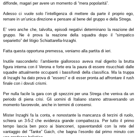
diffonde, magari per avere un momento di “mera popolarità”.
Adesso ci vuole solo l‘intelligenza di mettere da parte il proprio ego,
remare in un’unica direzione e pensare al bene del gruppo e della Strega.
E’ vero anche che, talvolta, episodi negativi determinano la reazione del
gruppo. Ne è prova la reazione della squadra dopo il “simpatico
separietto” del litigio Schiattarella-Inzaghi.
Fatta questa opportuna premessa, veniamo alla partita di ieri.
Inutile nasconderlo: l’ambiente giallorosso aveva mal digerito la brutta
figura interna con il Verona e forte era la paura di essere risucchiati dalle
squadre attualmente occupanti i bassifondi della classifica. Ma la truppa
di Inzaghi ha dato prova di “esserci” e di esser pronta ad affrontare il rush
finale con i dovuti crismi.
Per nulla facile la gara con gli spezzini per una Strega che veniva da un
periodo di piena crisi. Gli uomini di Italiano stanno attraversando un
momento favorevole, anche in termini di consensi.
Mister Inzaghi fa la conta, e nonostante la mancanza di terzini di ruolo,
schiera un 3-5-2 che evidenza grande compattezza. Per tutto il primo
tempo lascia ben poco ai bianconeri, spaventandoli con la rete del
vantaggio del “Tanke” Gaich, che bagna l’esordio dal primo minuto con