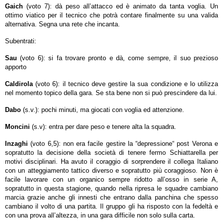
Gaich
(voto 7): dà peso all’attacco ed è animato da tanta voglia. Un
ottimo viatico per il tecnico che potrà contare finalmente su una valida
alternativa. Segna una rete che incanta.
Subentrati:
Sau
(voto 6): si fa trovare pronto e dà, come sempre, il suo prezioso
apporto
Caldirola
(voto 6): il tecnico deve gestire la sua condizione e lo utilizza
nel momento topico della gara. Se sta bene non si può prescindere da lui.
Dabo
(s.v.): pochi minuti, ma giocati con voglia ed attenzione.
Moncini
(s.v): entra per dare peso e tenere alta la squadra.
Inzaghi
(voto 6,5): non era facile gestire la “depressione“ post Verona e
sopratutto la decisione della società di tenere fermo Schiattarella per
motivi disciplinari. Ha avuto il coraggio di sorprendere il collega Italiano
con un atteggiamento tattico diverso e sopratutto più coraggioso. Non è
facile lavorare con un organico sempre ridotto all’osso in serie A,
sopratutto in questa stagione, quando nella ripresa le squadre cambiano
marcia grazie anche gli innesti che entrano dalla panchina che spesso
cambiano il volto di una partita. Il gruppo gli ha risposto con la fedeltà e
con una prova all’altezza, in una gara difficile non solo sulla carta.