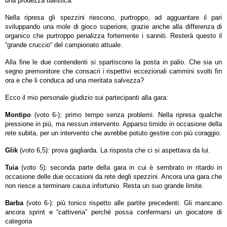
una prodezza balistica.
Nella ripresa gli spezzini riescono, purtroppo, ad agguantare il pari
sviluppando una mole di gioco superiore, grazie anche alla differenza di
organico che purtroppo penalizza fortemente i sanniti. Resterà questo il
“grande cruccio“ del campionato attuale.
Alla fine le due contendenti si spartiscono la posta in palio. Che sia un
segno premonitore che consacri i rispettivi eccezionali cammini svolti fin
ora e che li conduca ad una meritata salvezza?
Ecco il mio personale giudizio sui partecipanti alla gara:
Montipo
(voto 6-); primo tempo senza problemi. Nella ripresa qualche
pressione in più, ma nessun intervento. Apparso timido in occasione della
rete subita, per un intervento che avrebbe potuto gestire con più coraggio.
Glik
(voto 6,5): prova gagliarda. La risposta che ci si aspettava da lui.
Tuia
(voto 5): seconda parte della gara in cui è sembrato in ritardo in
occasione delle due occasioni da rete degli spezzini. Ancora una gara che
non riesce a terminare causa infortunio. Resta un suo grande limite.
Barba
(voto 6-): più tonico rispetto alle partite precedenti. Gli mancano
ancora sprint e “cattiveria” perché possa confermarsi un giocatore di
categoria