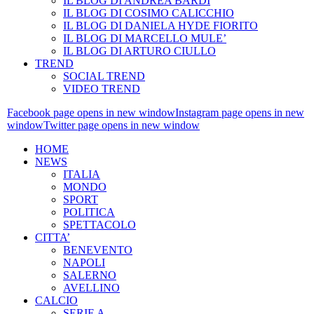
IL BLOG DI ANDREA BARDI
IL BLOG DI COSIMO CALICCHIO
IL BLOG DI DANIELA HYDE FIORITO
IL BLOG DI MARCELLO MULE’
IL BLOG DI ARTURO CIULLO
TREND
SOCIAL TREND
VIDEO TREND
Facebook page opens in new window
Instagram page opens in new
window
Twitter page opens in new window
HOME
NEWS
ITALIA
MONDO
SPORT
POLITICA
SPETTACOLO
CITTA’
BENEVENTO
NAPOLI
SALERNO
AVELLINO
CALCIO
SERIE A