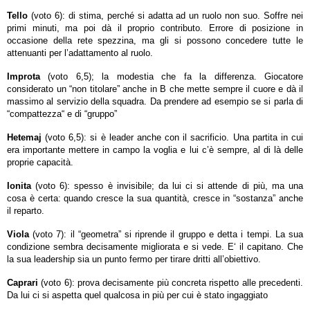
Tello
(voto 6): di stima, perché si adatta ad un ruolo non suo. Soffre nei
primi minuti, ma poi dà il proprio contributo. Errore di posizione in
occasione della rete spezzina, ma gli si possono concedere tutte le
attenuanti per l’adattamento al ruolo.
Improta
(voto 6,5); la modestia che fa la differenza. Giocatore
considerato un “non titolare” anche in B che mette sempre il cuore e dà il
massimo al servizio della squadra. Da prendere ad esempio se si parla di
“compattezza“ e di “gruppo”
Hetemaj
(voto 6,5): si è leader anche con il sacrificio. Una partita in cui
era importante mettere in campo la voglia e lui c’è sempre, al di là delle
proprie capacità.
Ionita
(voto 6): spesso è invisibile; da lui ci si attende di più, ma una
cosa è certa: quando cresce la sua quantità, cresce in “sostanza” anche
il reparto.
Viola
(voto 7): il “geometra” si riprende il gruppo e detta i tempi. La sua
condizione sembra decisamente migliorata e si vede. E‘ il capitano. Che
la sua leadership sia un punto fermo per tirare dritti all’obiettivo.
Caprari
(voto 6): prova decisamente più concreta rispetto alle precedenti.
Da lui ci si aspetta quel qualcosa in più per cui è stato ingaggiato