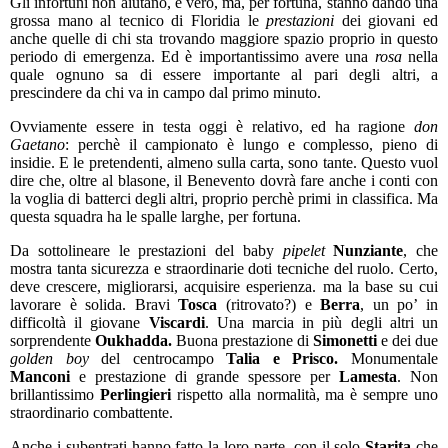
Gli infortuni non aiutano, è vero, ma, per fortuna, stanno dando una
grossa mano al tecnico di Floridia le
prestazioni
dei giovani ed
anche quelle di chi sta trovando maggiore spazio proprio in questo
periodo di emergenza. Ed è importantissimo avere una
rosa
nella
quale ognuno sa di essere importante al pari degli altri, a
prescindere da chi va in campo dal primo minuto.
Ovviamente essere in testa oggi è relativo, ed ha ragione
don
Gaetano
: perchè il campionato è lungo e complesso, pieno di
insidie. E le pretendenti, almeno sulla carta, sono tante. Questo vuol
dire che, oltre al blasone, il Benevento dovrà fare anche i conti con
la voglia di batterci degli altri, proprio perchè primi in classifica. Ma
questa squadra ha le spalle larghe, per fortuna.
Da sottolineare le prestazioni del baby
pipelet
Nunziante
, che
mostra tanta sicurezza e straordinarie doti tecniche del ruolo. Certo,
deve crescere, migliorarsi, acquisire esperienza. ma la base su cui
lavorare è solida. Bravi
Tosca
(ritrovato?) e
Berra
, un po’ in
difficoltà il giovane
Viscardi
. Una marcia in più degli altri un
sorprendente
Oukhadda.
Buona prestazione di
Simonetti
e dei due
golden boy
del centrocampo
Talia e Prisco.
Monumentale
Manconi
e prestazione di grande spessore per
Lamesta
. Non
brillantissimo
Perlingieri
rispetto alla normalità, ma è sempre uno
straordinario combattente.
Anche i subentrati hanno fatto la loro parte, con il solo
Starita
che