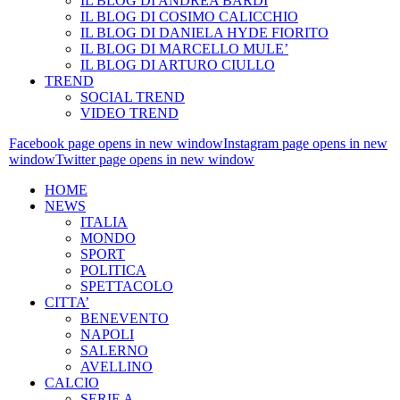
IL BLOG DI ANDREA BARDI
IL BLOG DI COSIMO CALICCHIO
IL BLOG DI DANIELA HYDE FIORITO
IL BLOG DI MARCELLO MULE’
IL BLOG DI ARTURO CIULLO
TREND
SOCIAL TREND
VIDEO TREND
Facebook page opens in new window
Instagram page opens in new
window
Twitter page opens in new window
HOME
NEWS
ITALIA
MONDO
SPORT
POLITICA
SPETTACOLO
CITTA’
BENEVENTO
NAPOLI
SALERNO
AVELLINO
CALCIO
SERIE A