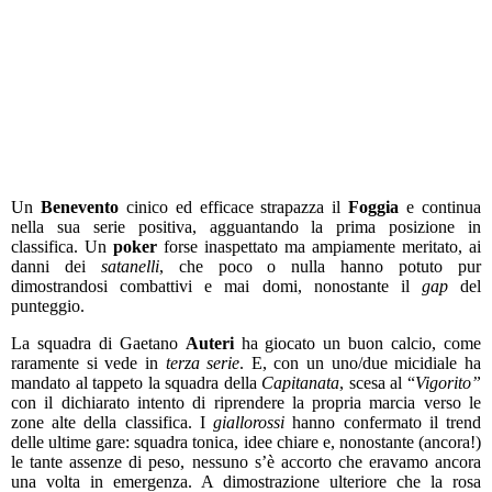
Un
Benevento
cinico ed efficace strapazza il
Foggia
e continua
nella sua serie positiva, agguantando la prima posizione in
classifica. Un
poker
forse inaspettato ma ampiamente meritato, ai
danni dei
satanelli
, che poco o nulla hanno potuto pur
dimostrandosi combattivi e mai domi, nonostante il
gap
del
punteggio.
La squadra di Gaetano
Auteri
ha giocato un buon calcio, come
raramente si vede in
terza serie
. E, con un uno/due micidiale ha
mandato al tappeto la squadra della
Capitanata
, scesa al “
Vigorito”
con il dichiarato intento di riprendere la propria marcia verso le
zone alte della classifica. I
giallorossi
hanno confermato il trend
delle ultime gare: squadra tonica, idee chiare e, nonostante (ancora!)
le tante assenze di peso, nessuno s’è accorto che eravamo ancora
una volta in emergenza. A dimostrazione ulteriore che la rosa