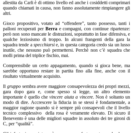
allestita da Carli è di ottimo livello ed anche i cosiddetti comprimari
quando chiamati in causa, non fanno assolutamente rimpiangere gli
altri.
Gioco propositivo, votato ad “offendere”, tanto possesso, tanti i
palloni recuperati per
Berra
e compagni, con continue ripartenze:
però non sono mancate le distrazioni, soprattutto in fase difensiva, e
qualche leziosismo di troppo. In alcuni frangenti della gara la
squadra tende a
specchiarsi
e, in questa categoria credo sia un lusso
inutile, che nessuno può permettersi. Perchè non c’è squadra che
molli prima del triplice fischio, mai.
Comprensibile un certo appagamento, quando si gioca bene, ma
sarebbe opportuno restare in partita fino alla fine, anche con il
risultato virtualmente acquisito.
Il
gruppo
sembra avere maggiore consapevolezza dei propri mezzi,
gara dopo gara e, come spesso si legge, un altro elemento
importante è quello che
vincere aiuta a vincere
. Non è soltanto un
modo di dire. Accrescere la fiducia in se stessi è fondamentale, a
maggior ragione quando si è sempre più consapevoli che il livello
tecnico complessivo della rosa è veramente elevato. Di sicuro il
Benevento è una delle migliori squadre in assoluto dei tre gironi di
C, per “qualità”.