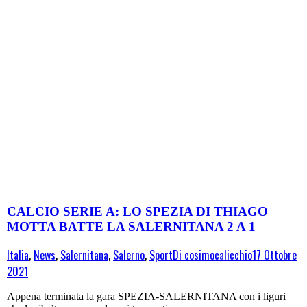
CALCIO SERIE A: LO SPEZIA DI THIAGO
MOTTA BATTE LA SALERNITANA 2 A 1
Italia
,
News
,
Salernitana
,
Salerno
,
Sport
Di
cosimocalicchio
17 Ottobre
2021
Appena terminata la gara SPEZIA-SALERNITANA con i liguri