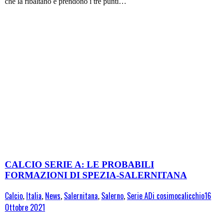
che la ribaltano e prendono i tre punti…
CALCIO SERIE A: LE PROBABILI
FORMAZIONI DI SPEZIA-SALERNITANA
Calcio
,
Italia
,
News
,
Salernitana
,
Salerno
,
Serie A
Di
cosimocalicchio
16
Ottobre 2021