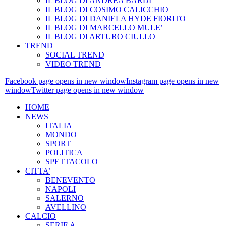
IL BLOG DI ANDREA BARDI
IL BLOG DI COSIMO CALICCHIO
IL BLOG DI DANIELA HYDE FIORITO
IL BLOG DI MARCELLO MULE’
IL BLOG DI ARTURO CIULLO
TREND
SOCIAL TREND
VIDEO TREND
Facebook page opens in new window
Instagram page opens in new
window
Twitter page opens in new window
HOME
NEWS
ITALIA
MONDO
SPORT
POLITICA
SPETTACOLO
CITTA’
BENEVENTO
NAPOLI
SALERNO
AVELLINO
CALCIO
SERIE A