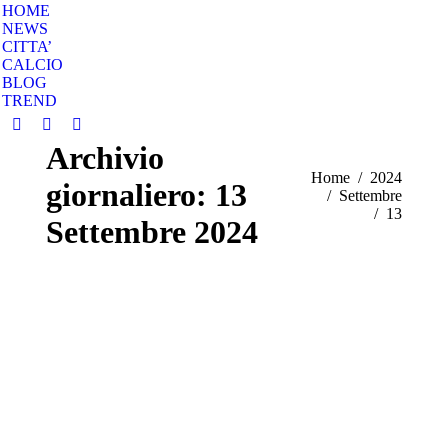
HOME
NEWS
CITTA’
CALCIO
BLOG
TREND
Facebook
Instagram
Twitter
Archivio
page
page
page
Tu sei qui:
Home
2024
opens
opens
opens
giornaliero:
13
Settembre
in
in
in
13
new
new
new
Settembre 2024
window
window
window