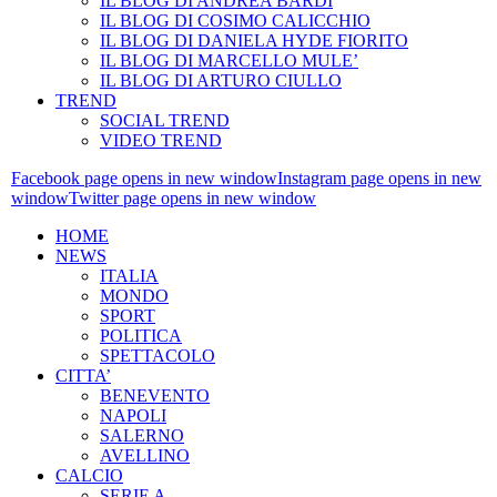
IL BLOG DI ANDREA BARDI
IL BLOG DI COSIMO CALICCHIO
IL BLOG DI DANIELA HYDE FIORITO
IL BLOG DI MARCELLO MULE’
IL BLOG DI ARTURO CIULLO
TREND
SOCIAL TREND
VIDEO TREND
Facebook page opens in new window
Instagram page opens in new
window
Twitter page opens in new window
HOME
NEWS
ITALIA
MONDO
SPORT
POLITICA
SPETTACOLO
CITTA’
BENEVENTO
NAPOLI
SALERNO
AVELLINO
CALCIO
SERIE A