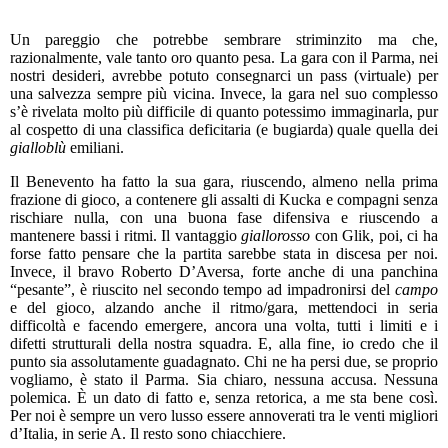
Un pareggio che potrebbe sembrare striminzito ma che,
razionalmente, vale tanto oro quanto pesa. La gara con il Parma, nei
nostri desideri, avrebbe potuto consegnarci un pass (virtuale) per
una salvezza sempre più vicina. Invece, la gara nel suo complesso
s’è rivelata molto più difficile di quanto potessimo immaginarla, pur
al cospetto di una classifica deficitaria (e bugiarda) quale quella dei
gialloblù
emiliani.
Il Benevento ha fatto la sua gara, riuscendo, almeno nella prima
frazione di gioco, a contenere gli assalti di Kucka e compagni senza
rischiare nulla, con una buona fase difensiva e riuscendo a
mantenere bassi i ritmi. Il vantaggio
giallorosso
con Glik, poi, ci ha
forse fatto pensare che la partita sarebbe stata in discesa per noi.
Invece, il bravo Roberto D’Aversa, forte anche di una panchina
“pesante”, è riuscito nel secondo tempo ad impadronirsi del
campo
e del gioco, alzando anche il ritmo/gara, mettendoci in seria
difficoltà e facendo emergere, ancora una volta, tutti i limiti e i
difetti strutturali della nostra squadra. E, alla fine, io credo che il
punto sia assolutamente guadagnato. Chi ne ha persi due, se proprio
vogliamo, è stato il Parma. Sia chiaro, nessuna accusa. Nessuna
polemica. È un dato di fatto e, senza retorica, a me sta bene così.
Per noi è sempre un vero lusso essere annoverati tra le venti migliori
d’Italia, in serie A. Il resto sono chiacchiere.