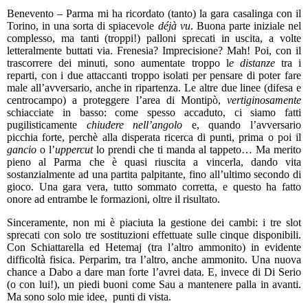
Benevento – Parma mi ha ricordato (tanto) la gara casalinga con il
Torino, in una sorta di spiacevole
déjà vu
. Buona parte iniziale nel
complesso, ma tanti (troppi!) palloni sprecati in uscita, a volte
letteralmente buttati via. Frenesia? Imprecisione? Mah! Poi, con il
trascorrere dei minuti, sono aumentate troppo l
e distanze
tra i
reparti, con i due attaccanti troppo isolati per pensare di poter fare
male all’avversario, anche in ripartenza. Le altre due linee (difesa e
centrocampo) a proteggere l’area di Montipò,
vertiginosamente
schiacciate in basso: come spesso accaduto, ci siamo fatti
pugilisticamente
chiudere nell’angolo
e, quando l’avversario
picchia forte, perchè alla disperata ricerca di punti, prima o poi il
gancio
o l’
uppercut
lo prendi che ti manda al tappeto… Ma merito
pieno al Parma che è quasi riuscita a vincerla, dando vita
sostanzialmente ad una partita palpitante, fino all’ultimo secondo di
gioco. Una gara vera, tutto sommato corretta, e questo ha fatto
onore ad entrambe le formazioni, oltre il risultato.
Sinceramente, non mi è piaciuta la gestione dei cambi: i tre slot
sprecati con solo tre sostituzioni effettuate sulle cinque disponibili.
Con Schiattarella ed Hetemaj (tra l’altro ammonito) in evidente
difficoltà fisica. Perparim, tra l’altro, anche ammonito. Una nuova
chance a Dabo a dare man forte l’avrei data. E, invece di Di Serio
(o con lui!), un piedi buoni come Sau a mantenere palla in avanti.
Ma sono solo mie idee, punti di vista.