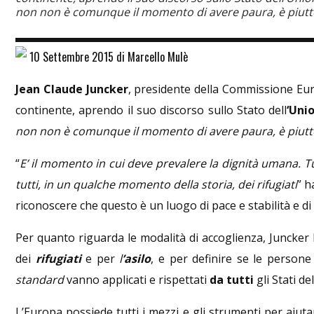
non non è comunque il momento di avere paura, è piuttos
10 Settembre 2015 di Marcello Mulè
Jean Claude Juncker
, presidente della Commissione Euro
continente, aprendo il suo discorso sullo Stato dell
‘Uni
non non è comunque il momento di avere paura, è piuttos
“
E’ il momento in cui deve prevalere la dignità umana. T
tutti, in un qualche momento della storia, dei rifugiati
” h
riconoscere che questo è un luogo di pace e stabilità e d
Per quanto riguarda le modalità di accoglienza, Juncker
dei
rifugiati
e per
l
’asilo
, e per definire se le persone
standard
vanno applicati e rispettati
da tutti
gli Stati de
L’Europa possiede tutti i mezzi e gli strumenti per aiu