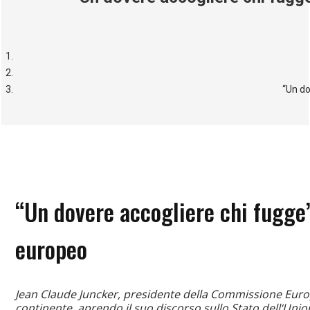
“Un do
“Un dovere accogliere chi fugge”
europeo
Jean Claude Juncker, presidente della Commissione Europe
continente, aprendo il suo discorso sullo Stato dell‘Uni