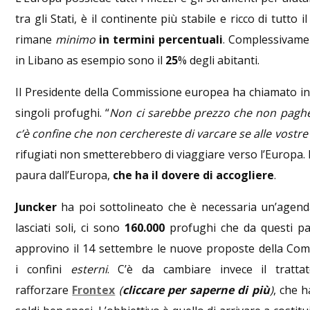
tra gli Stati, è il continente più stabile e ricco di tut
rimane
minimo
in termini percentuali
. Complessivamen
in Libano as esempio sono il
25
% degli abitanti.
Il Presidente della Commissione europea ha chiamato in c
singoli profughi. “
Non ci sarebbe prezzo che non pagher
c’è confine che non cerchereste di varcare se alle vostre sp
rifugiati non smetterebbero di viaggiare verso l’Europa. L
paura dall’Europa,
che ha il dovere di accogliere
.
Juncker
ha poi sottolineato che è necessaria un’age
lasciati soli, ci sono
160.000
profughi che da questi paes
approvino il 14 settembre le nuove proposte della Comm
i confini
esterni
. C’è da cambiare invece il tratta
rafforzare
Frontex
(
cliccare per saperne di più
)
, che h