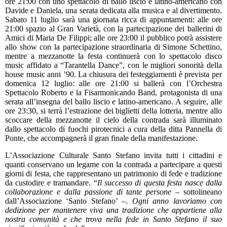
ore 21:00 con uno spettacolo di ballo liscio e latino-americano con
Davide e Daniela, una serata dedicata alla musica e al divertimento.
Sabato 11 luglio sarà una giornata ricca di appuntamenti: alle ore
21:00 spazio al Gran Varietà, con la partecipazione dei ballerini di
Amici di Maria De Filippi; alle ore 23:00 il pubblico potrà assistere
allo show con la partecipazione straordinaria di Simone Schettino,
mentre a mezzanotte la festa continuerà con lo spettacolo disco
music affidato a “Tarantella Dance”, con le migliori sonorità della
house music anni ’90. La chiusura dei festeggiamenti è prevista per
domenica 12 luglio: alle ore 21:00 si ballerà con l’Orchestra
Spettacolo Roberto e la Fisarmonicando Band, protagonista di una
serata all’insegna del ballo liscio e latino-americano. A seguire, alle
ore 23:30, si terrà l’estrazione dei biglietti della lotteria, mentre allo
scoccare della mezzanotte il cielo della contrada sarà illuminato
dallo spettacolo di fuochi pirotecnici a cura della ditta Pannella di
Ponte, che accompagnerà il gran finale della manifestazione.
L’Associazione Culturale Santo Stefano invita tutti i cittadini e
quanti conservano un legame con la contrada a partecipare a questi
giorni di festa, che rappresentano un patrimonio di fede e tradizione
da custodire e tramandare. “
Il successo di questa festa nasce dalla
collaborazione e dalla passione di tante persone
– sottolineano
dall’Associazione ‘Santo Stefano’ –.
Ogni anno lavoriamo con
dedizione per mantenere viva una tradizione che appartiene alla
nostra comunità e che trova nella fede in Santo Stefano il suo