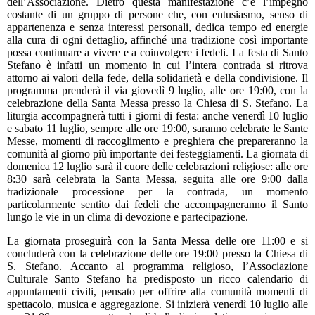
dell’Associazione. Dietro questa manifestazione c’è l’impegno
costante di un gruppo di persone che, con entusiasmo, senso di
appartenenza e senza interessi personali, dedica tempo ed energie
alla cura di ogni dettaglio, affinché una tradizione così importante
possa continuare a vivere e a coinvolgere i fedeli. La festa di Santo
Stefano è infatti un momento in cui l’intera contrada si ritrova
attorno ai valori della fede, della solidarietà e della condivisione. Il
programma prenderà il via giovedì 9 luglio, alle ore 19:00, con la
celebrazione della Santa Messa presso la Chiesa di S. Stefano. La
liturgia accompagnerà tutti i giorni di festa: anche venerdì 10 luglio
e sabato 11 luglio, sempre alle ore 19:00, saranno celebrate le Sante
Messe, momenti di raccoglimento e preghiera che prepareranno la
comunità al giorno più importante dei festeggiamenti. La giornata di
domenica 12 luglio sarà il cuore delle celebrazioni religiose: alle ore
8:30 sarà celebrata la Santa Messa, seguita alle ore 9:00 dalla
tradizionale processione per la contrada, un momento
particolarmente sentito dai fedeli che accompagneranno il Santo
lungo le vie in un clima di devozione e partecipazione.
La giornata proseguirà con la Santa Messa delle ore 11:00 e si
concluderà con la celebrazione delle ore 19:00 presso la Chiesa di
S. Stefano. Accanto al programma religioso, l’Associazione
Culturale Santo Stefano ha predisposto un ricco calendario di
appuntamenti civili, pensato per offrire alla comunità momenti di
spettacolo, musica e aggregazione. Si inizierà venerdì 10 luglio alle