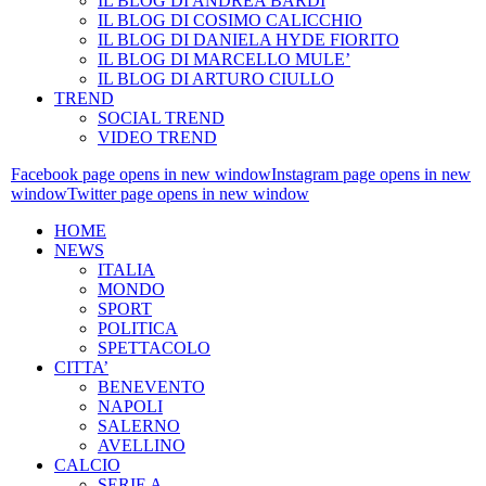
IL BLOG DI ANDREA BARDI
IL BLOG DI COSIMO CALICCHIO
IL BLOG DI DANIELA HYDE FIORITO
IL BLOG DI MARCELLO MULE’
IL BLOG DI ARTURO CIULLO
TREND
SOCIAL TREND
VIDEO TREND
Facebook page opens in new window
Instagram page opens in new
window
Twitter page opens in new window
HOME
NEWS
ITALIA
MONDO
SPORT
POLITICA
SPETTACOLO
CITTA’
BENEVENTO
NAPOLI
SALERNO
AVELLINO
CALCIO
SERIE A