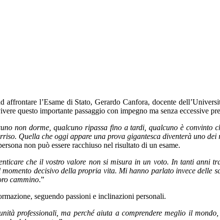
no ad affrontare l’Esame di Stato, Gerardo Canfora, docente dell’Univ
vivere questo importante passaggio con impegno ma senza eccessive pre
no non dorme, qualcuno ripassa fino a tardi, qualcuno è convinto c
orriso. Quella che oggi appare una prova gigantesca diventerà uno dei r
rsona non può essere racchiuso nel risultato di un esame.
ticare che il vostro valore non si misura in un voto. In tanti anni tr
 momento decisivo della propria vita. Mi hanno parlato invece delle sce
 loro cammino
.”
formazione, seguendo passioni e inclinazioni personali.
ità professionali, ma perché aiuta a comprendere meglio il mondo, a di