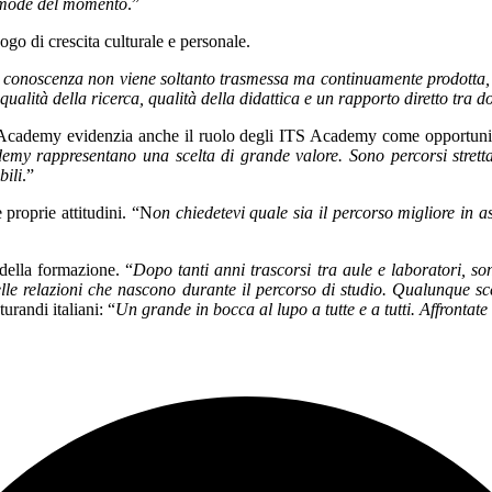
le mode del momento
.”
go di crescita culturale e personale.
e la conoscenza non viene soltanto trasmessa ma continuamente prodotta,
alità della ricerca, qualità della didattica e un rapporto diretto tra do
 Academy evidenzia anche il ruolo degli ITS Academy come opportunità
emy rappresentano una scelta di grande valore. Sono percorsi strettame
bili
.”
e proprie attitudini. “N
on chiedetevi quale sia il percorso migliore in 
 della formazione. “
Dopo tanti anni trascorsi tra aule e laboratori, s
lle relazioni che nascono durante il percorso di studio. Qualunque scel
urandi italiani: “
Un grande in bocca al lupo a tutte e a tutti. Affrontat