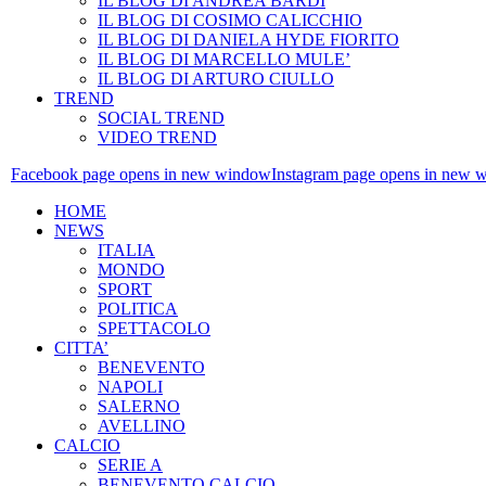
IL BLOG DI ANDREA BARDI
IL BLOG DI COSIMO CALICCHIO
IL BLOG DI DANIELA HYDE FIORITO
IL BLOG DI MARCELLO MULE’
IL BLOG DI ARTURO CIULLO
TREND
SOCIAL TREND
VIDEO TREND
Facebook page opens in new window
Instagram page opens in new 
HOME
NEWS
ITALIA
MONDO
SPORT
POLITICA
SPETTACOLO
CITTA’
BENEVENTO
NAPOLI
SALERNO
AVELLINO
CALCIO
SERIE A
BENEVENTO CALCIO