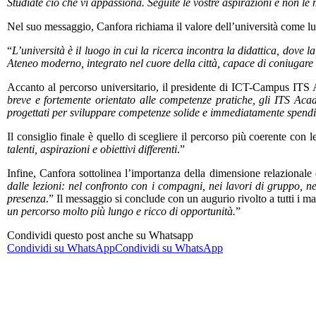
Studiate ciò che vi appassiona. Seguite le vostre aspirazioni e non 
Nel suo messaggio, Canfora richiama il valore dell’università come luo
“
L’università è il luogo in cui la ricerca incontra la didattica, dov
Ateneo moderno, integrato nel cuore della città, capace di coniugare qu
Accanto al percorso universitario, il presidente di ICT-Campus ITS
breve e fortemente orientato alle competenze pratiche, gli ITS Acad
progettati per sviluppare competenze solide e immediatamente spendi
Il consiglio finale è quello di scegliere il percorso più coerente con l
talenti, aspirazioni e obiettivi differenti
.”
Infine, Canfora sottolinea l’importanza della dimensione relazionale
dalle lezioni: nel confronto con i compagni, nei lavori di gruppo, ne
presenza
.” Il messaggio si conclude con un augurio rivolto a tutti i mat
un percorso molto più lungo e ricco di opportunità.
”
Condividi questo post anche su Whatsapp
Condividi su WhatsApp
Condividi su WhatsApp