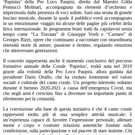
‘Papisius’ della Pro Loco Paupisi, diretta dal Maestro Gilda
Pennucci Molinari, accompagnata da elementi d’orchestra e
impreziosita dalla presenza di voci soliste. Sarà una serata di grande
fascino musicale, durante la quale il pubblico verrà accompagnato
in un emozionante viaggio tra alcune delle pagine più celebri della
lirica internazionale. In programma brani tratti da capolavori senza
tempo come “La Traviata” di Giuseppe Verdi e “Carmen” di
Georges Bizet, opere che continuano a raccontare con straordinaria
intensità storie di amore, passione e destino, regalando emozioni
che attraversano generazioni.
Il concerto rappresenta anche il momento conclusivo del percorso
formativo annuale della Corale ‘Papisius’, realtà nata nel 2019
grazie alla volontà della Pro Loco Paupisi, allora guidata dal
presidente Dario Orsillo, che ha creduto fortemente nel valore
sociale e culturale del canto corale. Un progetto interrotto soltanto
durante il biennio 2020-2021 a causa dell’emergenza Covid, ma
che negli anni è cresciuto fino a diventare un importante punto di
riferimento per la comunità.
La convinzione alla base di questa iniziativa è che il canto corale
rappresenti molto più di una semplice attività musicale: è
un’esperienza capace di favorire l’espressione personale, allenare
mente e corpo e costruire relazioni autentiche fondate sulla
condivisione, sulla partecipazione e sul piacere di stare insieme. Chi