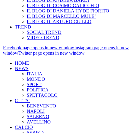
IL BLOG DI ANDREA BARDI
IL BLOG DI COSIMO CALICCHIO
IL BLOG DI DANIELA HYDE FIORITO
IL BLOG DI MARCELLO MULE’
IL BLOG DI ARTURO CIULLO
TREND
SOCIAL TREND
VIDEO TREND
Facebook page opens in new window
Instagram page opens in new
window
Twitter page opens in new window
HOME
NEWS
ITALIA
MONDO
SPORT
POLITICA
SPETTACOLO
CITTA’
BENEVENTO
NAPOLI
SALERNO
AVELLINO
CALCIO
SERIE A