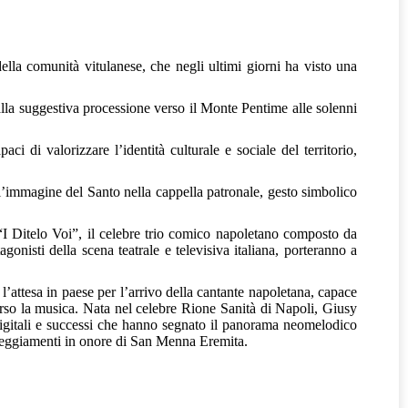
ella comunità vitulanese, che negli ultimi giorni ha visto una
lla suggestiva processione verso il Monte Pentime alle solenni
ci di valorizzare l’identità culturale e sociale del territorio,
ll’immagine del Santo nella cappella patronale, gesto simbolico
i “I Ditelo Voi”, il celebre trio comico napoletano composto da
isti della scena teatrale e televisiva italiana, porteranno a
l’attesa in paese per l’arrivo della cantante napoletana, capace
verso la musica. Nata nel celebre Rione Sanità di Napoli, Giusy
 digitali e successi che hanno segnato il panorama neomelodico
festeggiamenti in onore di San Menna Eremita.