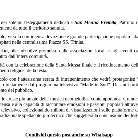
dei solenni festeggiamenti dedicati a
San Menna Eremita
, Patrono d
nienti da tutto il territorio sannita.
le, vissuta con intensa devozione e grande partecipazione popolare: da
spitati nella centralissima Piazza SS. Trinità.
ari, alle iniziative promosse dalle associazioni locali e agli eventi capa
ito dall’intera comunità.
nità con la celebrazione della Santa Messa finale e il ricollocamento de
ti religiosi della festa.
colo con l’attesissima serata di intrattenimento che vedrà protagonist
irettamente dal programma televisivo “Made in Sud”. Da anni protagon
ento del pubblico.
tra le artiste più amate della musica neomelodica contemporanea. Grande 
intensa e alla capacità di raccontare emozioni e passioni popolari attra
televisivo, collezionando milioni di visualizzazioni sulle piattaforme
il tradizionale spettacolo pirotecnico che suggellerà la conclusione dei 
Condividi questo post anche su Whatsapp