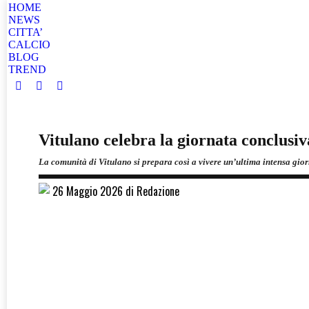
HOME
NEWS
CITTA’
CALCIO
BLOG
TREND
Facebook
Instagram
Twitter
page
page
page
opens
opens
opens
Vitulano celebra la giornata conclusi
in
in
in
new
new
new
La comunità di Vitulano si prepara così a vivere un’ultima intensa giorn
window
window
window
26 Maggio 2026 di Redazione