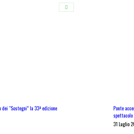
Condividi
su
WhatsApp
 dei “Sostegni” la 33ª edizione
Ponte accen
spettacolo 
31 Luglio 