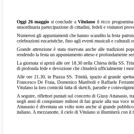
Oggi 26 maggio
si conclude a
Vitulano
il ricco programma 
straordinaria partecipazione di cittadini, fedeli e visitatori prove
Numerosi gli appuntamenti che hanno scandito la festa patrona
celebrazioni eucaristiche, fino agli eventi musicali e culturali o
Grande attenzione è stata riservata anche alle tradizioni popol
rendendo la festa un appuntamento atteso e profondamente sent
La giornata si aprirà alle ore 18.30 nella Chiesa della SS. Tri
di profonda fede e devozione che chiuderà ufficialmente i momen
Alle ore 21.30, in Piazza SS. Trinità, spazio al grande spetta
Francesco De Fraia, Domenico Manfredi e Raffaele Ferrante, d
Vitulano la loro comicità fatta di sketch, parodie e coinvolgim
A seguire, riflettori puntati sul concerto di Giusy Attanasio, 
negli anni di conquistare milioni di fan grazie alla sua voce 
Attanasio è diventata un volto noto anche al grande pubblico 
italiano. A mezzanotte, il cielo di Vitulano si illuminerà con 