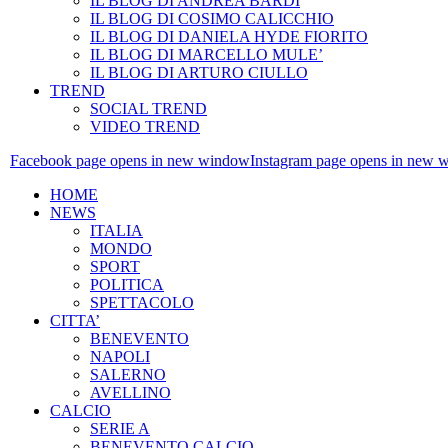
IL BLOG DI ANDREA BARDI
IL BLOG DI COSIMO CALICCHIO
IL BLOG DI DANIELA HYDE FIORITO
IL BLOG DI MARCELLO MULE’
IL BLOG DI ARTURO CIULLO
TREND
SOCIAL TREND
VIDEO TREND
Facebook page opens in new window
Instagram page opens in new 
HOME
NEWS
ITALIA
MONDO
SPORT
POLITICA
SPETTACOLO
CITTA’
BENEVENTO
NAPOLI
SALERNO
AVELLINO
CALCIO
SERIE A
BENEVENTO CALCIO