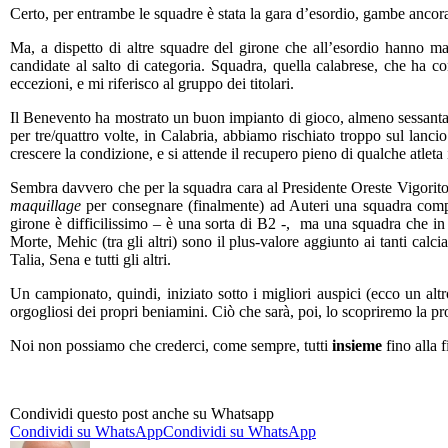
Certo, per entrambe le squadre è stata la gara d’esordio, gambe ancora
Ma, a dispetto di altre squadre del girone che all’esordio hanno malt
candidate al salto di categoria. Squadra, quella calabrese, che ha c
eccezioni, e mi riferisco al gruppo dei titolari.
Il Benevento ha mostrato un buon impianto di gioco, almeno sessanta mi
per tre/quattro volte, in Calabria, abbiamo rischiato troppo sul lancio 
crescere la condizione, e si attende il recupero pieno di qualche atleta
Sembra davvero che per la squadra cara al Presidente Oreste Vigorito, 
maquillage
per consegnare (finalmente) ad Auteri una squadra competi
girone è difficilissimo – è una sorta di B2 -, ma una squadra che in
Morte, Mehic (tra gli altri) sono il plus-valore aggiunto ai tanti calci
Talia, Sena e tutti gli altri.
Un campionato, quindi, iniziato sotto i migliori auspici (ecco un al
orgogliosi dei propri beniamini. Ciò che sarà, poi, lo scopriremo la p
Noi non possiamo che crederci, come sempre, tutti
insieme
fino alla f
Condividi questo post anche su Whatsapp
Condividi su WhatsApp
Condividi su WhatsApp