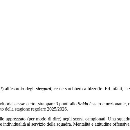
a!) all’esordio degli
stregoni
, ce ne sarebbero a bizzeffe. Ed infatti, la 
ittoria stessa: certo, strappare 3 punti allo
Scida
è stato emozionante, c
isto della stagione regolare 2025/2026.
llo apprezzato (per modo di dire) negli scorsi campionati. Una squadra
individualità al servizio della squadra. Mentalità e attitudine offensiva