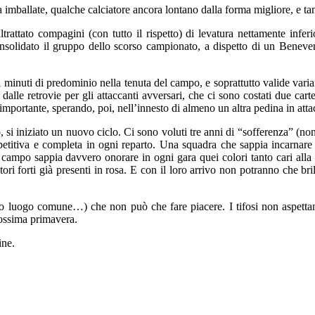
 imballate, qualche calciatore ancora lontano dalla forma migliore, e ta
rattato compagini (con tutto il rispetto) di levatura nettamente inferi
onsolidato il gruppo dello scorso campionato, a dispetto di un Beneve
nuti di predominio nella tenuta del campo, e soprattutto valide varianti
dalle retrovie per gli attaccanti avversari, che ci sono costati due carte
 importante, sperando, poi, nell’innesto di almeno un altra pedina in atta
si iniziato un nuovo ciclo. Ci sono voluti tre anni di “sofferenza” (non
tiva e completa in ogni reparto. Una squadra che sappia incarnare lo sp
 campo sappia davvero onorare in ogni gara quei colori tanto cari alla
atori forti già presenti in rosa. E con il loro arrivo non potranno che bri
tro luogo comune…) che non può che fare piacere. I tifosi non aspettan
rossima primavera.
ine.