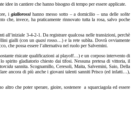
nte idee in cantiere che hanno bisogno di tempo per essere applicate.
ore, i
giallorossi
hanno messo sotto – a domicilio – una delle
solite
nto che, invece, ha praticamente rinnovato tutta la rosa, salvo poche
 all’iniziale 3-4-2-1. Da registrare qualcosa nelle transizioni, perchè
llini gialli (con un
quasi
rosso…) e la rete subìta. Dovrà ovviamente
cco, che possa essere l’alternativa nel ruolo per Salvemini.
ostante risicate qualificazioni ai playoff…) e un corposo intervento di
irito gladiatorio chiesto dai tifosi. Nessuna pretesa di vittoria, il
torcida
sannita. Scognamillo, Ceresoli, Maita, Salvemini, Saio, Della
llare ancora di più anche i giovani talenti sanniti Prisco (ed infatti…),
o altro che poter sperare, gioire, sostenere a squarciagola ed essere