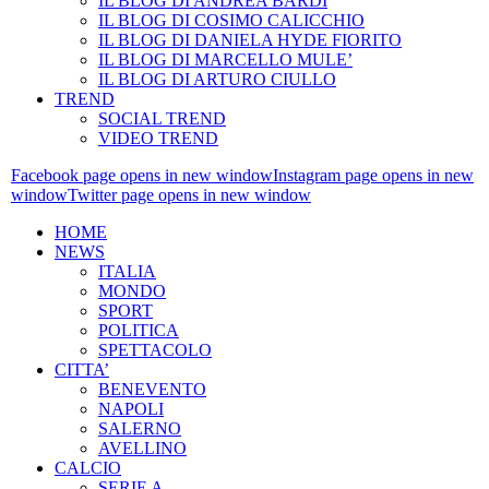
IL BLOG DI ANDREA BARDI
IL BLOG DI COSIMO CALICCHIO
IL BLOG DI DANIELA HYDE FIORITO
IL BLOG DI MARCELLO MULE’
IL BLOG DI ARTURO CIULLO
TREND
SOCIAL TREND
VIDEO TREND
Facebook page opens in new window
Instagram page opens in new
window
Twitter page opens in new window
HOME
NEWS
ITALIA
MONDO
SPORT
POLITICA
SPETTACOLO
CITTA’
BENEVENTO
NAPOLI
SALERNO
AVELLINO
CALCIO
SERIE A