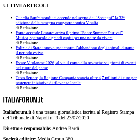
ULTIMI ARTICOLI
Guardia Sanframondi: si accende nel segno dei “Sostegni” la 33ª
edizione della rassegna enogastronomica Vinalia
di Redazione
Ponte accende l’estate: arriva il primo “Ponte Summer Festival”
Musica, spettacolo e grandi ospiti per una notte da vivere
di Redazione
Polizia di Stato: nuovo spot contro l’abbandono degli animali durante
il periodo estivo
di Redazione
Estate Vitulanese 2026, al via il conto alla rovescia: sei giorni di eventi
nel cuore del paese
di Redazione
Terzo Settore, la Regione Campania stanzia oltre 4,7 milioni di euro per
sostenere iniziative di rilevanza locale
di Redazione
ITALIAFORUM.it
Italiaforum.it
è una testata giornalistica iscritta al Registro Stampa
del Tribunale di Napoli n° 9 del 23/07/2020
Direttore responsabile
: Andrea Bardi
Società editrice
: Media Group 360