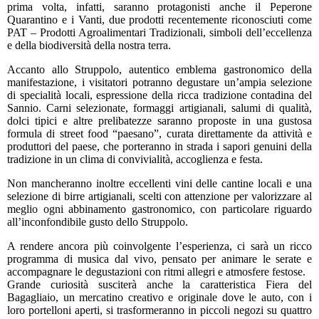
prima volta, infatti, saranno protagonisti anche il Peperone
Quarantino e i Vanti, due prodotti recentemente riconosciuti come
PAT – Prodotti Agroalimentari Tradizionali, simboli dell’eccellenza
e della biodiversità della nostra terra.
Accanto allo Struppolo, autentico emblema gastronomico della
manifestazione, i visitatori potranno degustare un’ampia selezione
di specialità locali, espressione della ricca tradizione contadina del
Sannio. Carni selezionate, formaggi artigianali, salumi di qualità,
dolci tipici e altre prelibatezze saranno proposte in una gustosa
formula di street food “paesano”, curata direttamente da attività e
produttori del paese, che porteranno in strada i sapori genuini della
tradizione in un clima di convivialità, accoglienza e festa.
Non mancheranno inoltre eccellenti vini delle cantine locali e una
selezione di birre artigianali, scelti con attenzione per valorizzare al
meglio ogni abbinamento gastronomico, con particolare riguardo
all’inconfondibile gusto dello Struppolo.
A rendere ancora più coinvolgente l’esperienza, ci sarà un ricco
programma di musica dal vivo, pensato per animare le serate e
accompagnare le degustazioni con ritmi allegri e atmosfere festose.
Grande curiosità susciterà anche la caratteristica Fiera del
Bagagliaio, un mercatino creativo e originale dove le auto, con i
loro portelloni aperti, si trasformeranno in piccoli negozi su quattro