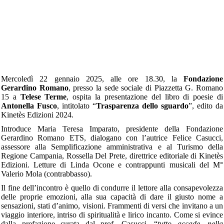
Mercoledì 22 gennaio 2025, alle ore 18.30, la
Fondazione
Gerardino Romano
, presso la sede sociale di Piazzetta G. Romano
15 a
Telese Terme
, ospita la presentazione del libro di poesie di
Antonella Fusco
, intitolato “
Trasparenza dello sguardo
”, edito da
Kinetès Edizioni 2024.
Introduce Maria Teresa Imparato, presidente della Fondazione
Gerardino Romano ETS, dialogano con l’autrice Felice Casucci,
assessore alla Semplificazione amministrativa e al Turismo della
Regione Campania, Rossella Del Prete, direttrice editoriale di Kinetès
Edizioni. Letture di Linda Ocone e contrappunti musicali del M°
Valerio Mola (contrabbasso).
Il fine dell’incontro è quello di condurre il lettore alla consapevolezza
delle proprie emozioni, alla sua capacità di dare il giusto nome a
sensazioni, stati d’animo, visioni. Frammenti di versi che invitano a un
viaggio interiore, intriso di spiritualità e lirico incanto. Come si evince
dalla prefazione curata dal prof. Casucci, “
tutto accade, nella