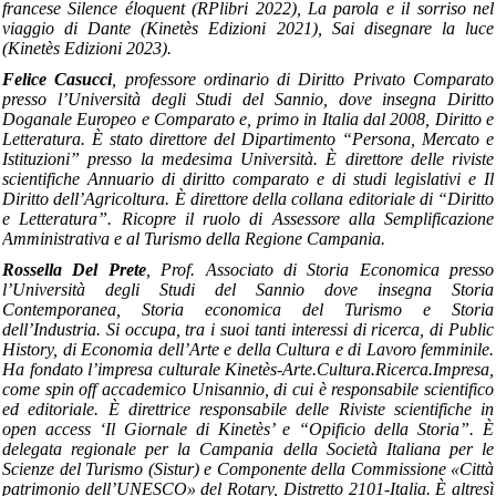
francese Silence éloquent (RPlibri 2022), La parola e il sorriso nel
viaggio di Dante (Kinetès Edizioni 2021), Sai disegnare la luce
(Kinetès Edizioni 2023).
Felice Casucci
, professore ordinario di Diritto Privato Comparato
presso l’Università degli Studi del Sannio, dove insegna Diritto
Doganale Europeo e Comparato e, primo in Italia dal 2008, Diritto e
Letteratura. È stato direttore del Dipartimento “Persona, Mercato e
Istituzioni” presso la medesima Università. È direttore delle riviste
scientifiche Annuario di diritto comparato e di studi legislativi e Il
Diritto dell’Agricoltura. È direttore della collana editoriale di “Diritto
e Letteratura”. Ricopre il ruolo di Assessore alla Semplificazione
Amministrativa e al Turismo della Regione Campania.
Rossella Del Prete
, Prof. Associato di Storia Economica presso
l’Università degli Studi del Sannio dove insegna Storia
Contemporanea, Storia economica del Turismo e Storia
dell’Industria. Si occupa, tra i suoi tanti interessi di ricerca, di Public
History, di Economia dell’Arte e della Cultura e di Lavoro femminile.
Ha fondato l’impresa culturale Kinetès-Arte.Cultura.Ricerca.Impresa,
come spin off accademico Unisannio, di cui è responsabile scientifico
ed editoriale. È direttrice responsabile delle Riviste scientifiche in
open access ‘Il Giornale di Kinetès’ e “Opificio della Storia”. È
delegata regionale per la Campania della Società Italiana per le
Scienze del Turismo (Sistur) e Componente della Commissione «Città
patrimonio dell’UNESCO» del Rotary, Distretto 2101-Italia. È altresì