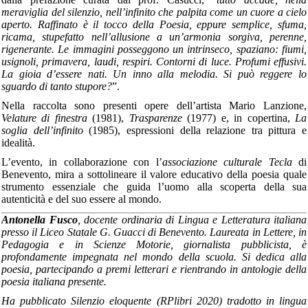
meraviglia del silenzio, nell’infinito che palpita come un cuore a cielo
aperto. Raffinato è il tocco della Poesia, eppure semplice, sfuma,
ricama, stupefatto nell’allusione a un’armonia sorgiva, perenne,
rigenerante. Le immagini posseggono un intrinseco, spaziano: fiumi,
usignoli, primavera, laudi, respiri. Contorni di luce. Profumi effusivi.
La gioia d’essere nati. Un inno alla melodia. Si può reggere lo
sguardo di tanto stupore?
”.
Nella raccolta sono presenti opere dell’artista Mario Lanzione,
Velature di finestra
(1981),
Trasparenze
(1977) e, in copertina,
La
soglia dell’infinito
(1985), espressioni della relazione tra pittura e
idealità.
L’evento, in collaborazione con l’
associazione culturale Tecla
di
Benevento, mira a sottolineare il valore educativo della poesia quale
strumento essenziale che guida l’uomo alla scoperta della sua
autenticità e del suo essere al mondo.
Antonella Fusco
, docente ordinaria di Lingua e Letteratura italiana
presso il Liceo Statale G. Guacci di Benevento. Laureata in Lettere, in
Pedagogia e in Scienze Motorie, giornalista pubblicista, è
profondamente impegnata nel mondo della scuola. Si dedica alla
poesia, partecipando a premi letterari e rientrando in antologie della
poesia italiana presente.
Ha pubblicato Silenzio eloquente (RPlibri 2020) tradotto in lingua