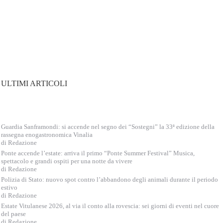
ULTIMI ARTICOLI
Guardia Sanframondi: si accende nel segno dei “Sostegni” la 33ª edizione della
rassegna enogastronomica Vinalia
di Redazione
Ponte accende l’estate: arriva il primo “Ponte Summer Festival” Musica,
spettacolo e grandi ospiti per una notte da vivere
di Redazione
Polizia di Stato: nuovo spot contro l’abbandono degli animali durante il periodo
estivo
di Redazione
Estate Vitulanese 2026, al via il conto alla rovescia: sei giorni di eventi nel cuore
del paese
di Redazione