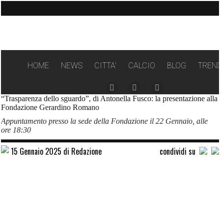
HOME
NEWS
CITTA’
CALCIO
BLOG
TREN
Facebook
Instagram
Twitter
“Trasparenza dello sguardo”, di Antonella Fusco: la presentazione alla
page
page
page
Fondazione Gerardino Romano
opens
opens
opens
Appuntamento presso la sede della Fondazione il 22 Gennaio, alle
ore 18:30
in
in
in
new
new
new
15 Gennaio 2025 di Redazione
condividi su
window
window
window