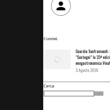
Correlati
Guardia Sanframondi: 
“Sostegni” la 33ª ediz
enogastronomica Vinal
3 Agosto 2026
Cerca
Cerca