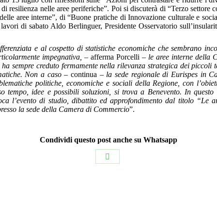
i di resilienza nelle aree periferiche”. Poi si discuterà di “Terzo setto
 delle aree interne”, di “Buone pratiche di Innovazione culturale e socia
lavori di sabato Aldo Berlinguer, Presidente Osservatorio sull’insulari
ifferenziata e al cospetto di statistiche economiche che sembrano inco
rticolarmente impegnativa,
– afferma Porcelli –
le aree interne della 
s ha sempre creduto fermamente nella rilevanza strategica dei piccoli ter
ematiche. Non a caso
– continua –
la sede regionale di Eurispes in C
oblematiche politiche, economiche e sociali della Regione, con l’obiett
sso tempo, idee e possibili soluzioni, si trova a Benevento. In questo
loca l’evento di studio, dibattito ed approfondimento dal titolo “Le a
presso la sede della Camera di Commercio
”.
Condividi questo post anche su Whatsapp
Condividi
su
WhatsApp