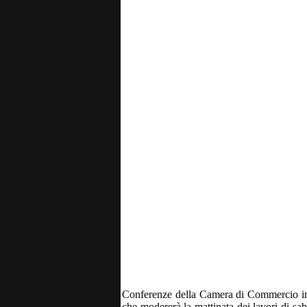
Conferenze della Camera di Commercio in 
che modererà la mattinata dei lavori di sabat