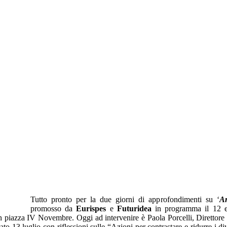
Tutto pronto per la due giorni di approfondimenti su ‘
Ar
promosso da
Eurispes
e
Futuridea
in programma il 12 e 
piazza IV Novembre. Oggi ad intervenire è Paola Porcelli, Direttore 
o 13 luglio con riflessioni sulle “Azioni per contrastare e ridurre i divar