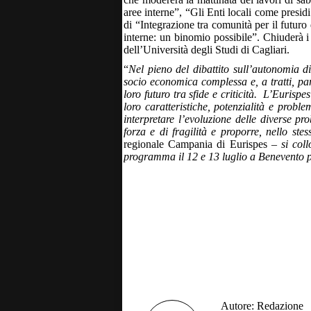
aree interne”, “Gli Enti locali come presid
di “Integrazione tra comunità per il futuro
interne: un binomio possibile”. Chiuderà i 
dell’Università degli Studi di Cagliari.
“
Nel pieno del dibattito sull’autonomia d
socio economica complessa e, a tratti, pa
loro futuro tra sfide e criticità. L’Eurispe
loro caratteristiche, potenzialità e probl
interpretare l’evoluzione delle diverse pr
forza e di fragilità e proporre, nello ste
regionale Campania di Eurispes –
si col
programma il 12 e 13 luglio a Benevento 
Autore:
Redazione