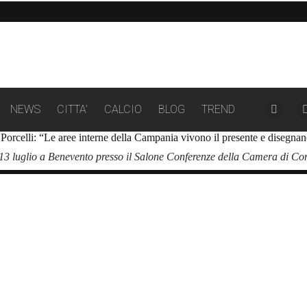
NEWS
CITTA’
CALCIO
BLOG
TREND
Facebo
page
orcelli: “Le aree interne della Campania vivono il presente e disegnano il
opens
 13 luglio a Benevento presso il Salone Conferenze della Camera di C
in
new
windo