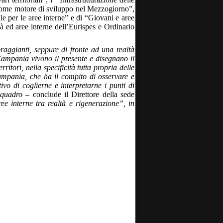
re come motore di sviluppo nel Mezzogiorno”,
le per le aree interne” e di “Giovani e aree
tà ed aree interne dell’Eurispes e Ordinario
raggianti, seppure di fronte ad una realtà
Campania vivono il presente e disegnano il
ritori, nella specificità tutta propria delle
ampania, che ha il compito di osservare e
ivo di coglierne e interpretarne i punti di
 quadro
– conclude il Direttore della sede
ree interne tra realtà e rigenerazione”, in