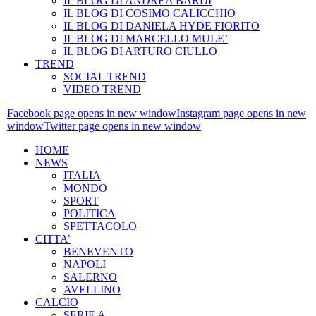
IL BLOG DI ANDREA BARDI
IL BLOG DI COSIMO CALICCHIO
IL BLOG DI DANIELA HYDE FIORITO
IL BLOG DI MARCELLO MULE’
IL BLOG DI ARTURO CIULLO
TREND
SOCIAL TREND
VIDEO TREND
Facebook page opens in new window
Instagram page opens in new
window
Twitter page opens in new window
HOME
NEWS
ITALIA
MONDO
SPORT
POLITICA
SPETTACOLO
CITTA’
BENEVENTO
NAPOLI
SALERNO
AVELLINO
CALCIO
SERIE A