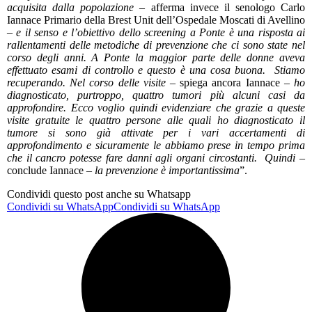
acquisita dalla popolazione
– afferma invece il senologo Carlo
Iannace Primario della Brest Unit dell’Ospedale Moscati di Avellino
–
e il senso e l’obiettivo dello screening a Ponte è una risposta ai
rallentamenti delle metodiche di prevenzione che ci sono state nel
corso degli anni. A Ponte la maggior parte delle donne aveva
effettuato esami di controllo e questo è una cosa buona. Stiamo
recuperando. Nel corso delle visite
– spiega ancora Iannace –
ho
diagnosticato, purtroppo, quattro tumori più alcuni casi da
approfondire. Ecco voglio quindi evidenziare che grazie a queste
visite gratuite le quattro persone alle quali ho diagnosticato il
tumore si sono già attivate per i vari accertamenti di
approfondimento e sicuramente le abbiamo prese in tempo prima
che il cancro potesse fare danni agli organi circostanti. Quindi
–
conclude Iannace –
la prevenzione è importantissima
”.
Condividi questo post anche su Whatsapp
Condividi su WhatsApp
Condividi su WhatsApp