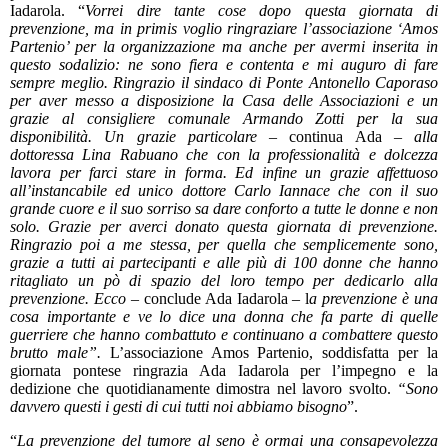
Iadarola. “
Vorrei dire tante cose dopo questa giornata di
prevenzione, ma in primis voglio ringraziare l’associazione ‘Amos
Partenio’ per la organizzazione ma anche per avermi inserita in
questo sodalizio: ne sono fiera e contenta e mi auguro di fare
sempre meglio. Ringrazio il sindaco di Ponte Antonello Caporaso
per aver messo a disposizione la Casa delle Associazioni e un
grazie al consigliere comunale Armando Zotti per la sua
disponibilità. Un grazie particolare
– continua Ada –
alla
dottoressa Lina Rabuano che con la professionalità e dolcezza
lavora per farci stare in forma. Ed infine un grazie affettuoso
all’instancabile ed unico dottore Carlo Iannace che con il suo
grande cuore e il suo sorriso sa dare conforto a tutte le donne e non
solo. Grazie per averci donato questa giornata di prevenzione.
Ringrazio poi a me stessa, per quella che semplicemente sono,
grazie a tutti ai partecipanti e alle più di 100 donne che hanno
ritagliato un pò di spazio del loro tempo per dedicarlo alla
prevenzione. Ecco
– conclude Ada Iadarola – l
a prevenzione è una
cosa importante e ve lo dice una donna che fa parte di quelle
guerriere che hanno combattuto e continuano a combattere questo
brutto male”.
L’associazione Amos Partenio, soddisfatta per la
giornata pontese ringrazia Ada Iadarola per l’impegno e la
dedizione che quotidianamente dimostra nel lavoro svolto.
“Sono
davvero questi i gesti di cui tutti noi abbiamo bisogno
”.
“
La prevenzione del tumore al seno è ormai una consapevolezza