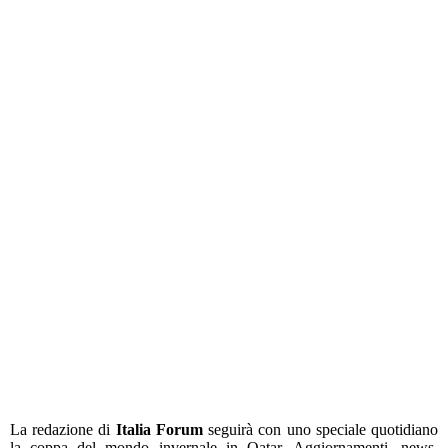
La redazione di
Italia Forum
seguirà con uno speciale quotidiano
la coppa del mondo invernale in Qatar. Aggiornamenti, news,