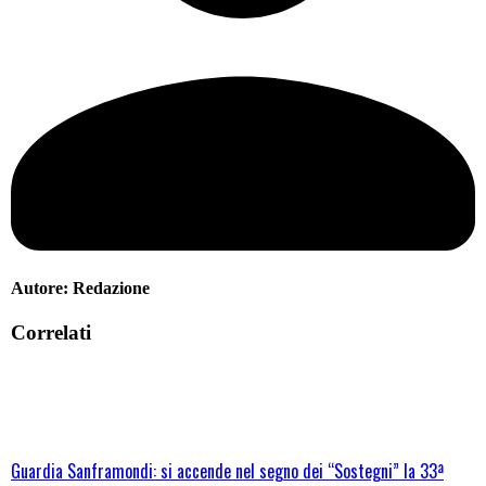
Autore:
Redazione
Correlati
Guardia Sanframondi: si accende nel segno dei “Sostegni” la 33ª