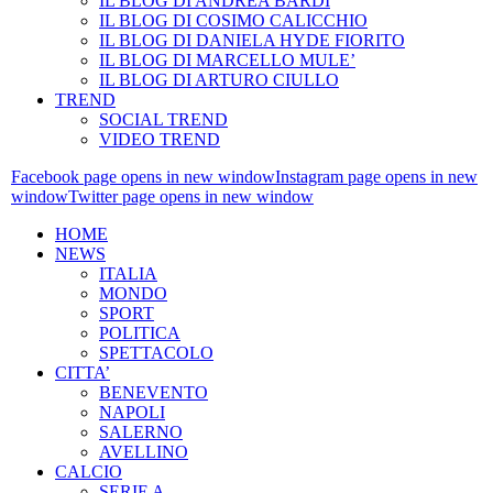
IL BLOG DI ANDREA BARDI
IL BLOG DI COSIMO CALICCHIO
IL BLOG DI DANIELA HYDE FIORITO
IL BLOG DI MARCELLO MULE’
IL BLOG DI ARTURO CIULLO
TREND
SOCIAL TREND
VIDEO TREND
Facebook page opens in new window
Instagram page opens in new
window
Twitter page opens in new window
HOME
NEWS
ITALIA
MONDO
SPORT
POLITICA
SPETTACOLO
CITTA’
BENEVENTO
NAPOLI
SALERNO
AVELLINO
CALCIO
SERIE A