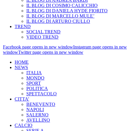
IL BLOG DI ANDREA BARDI
IL BLOG DI COSIMO CALICCHIO
IL BLOG DI DANIELA HYDE FIORITO
IL BLOG DI MARCELLO MULE’
IL BLOG DI ARTURO CIULLO
TREND
SOCIAL TREND
VIDEO TREND
Facebook page opens in new window
Instagram page opens in new
window
Twitter page opens in new window
HOME
NEWS
ITALIA
MONDO
SPORT
POLITICA
SPETTACOLO
CITTA’
BENEVENTO
NAPOLI
SALERNO
AVELLINO
CALCIO
SERIE A