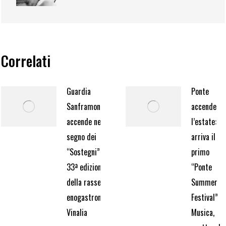
Correlati
Guardia
Ponte
Sanframondi: si
accende
accende nel
l’estate:
segno dei
arriva il
“Sostegni” la
primo
33ª edizione
“Ponte
della rassegna
Summer
enogastronomica
Festival”
Vinalia
Musica,