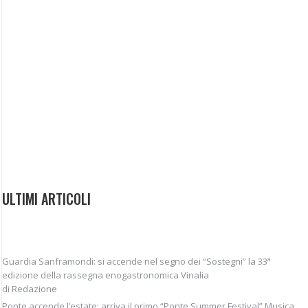
ULTIMI ARTICOLI
Guardia Sanframondi: si accende nel segno dei “Sostegni” la 33ª
edizione della rassegna enogastronomica Vinalia
di Redazione
Ponte accende l’estate: arriva il primo “Ponte Summer Festival” Musica,