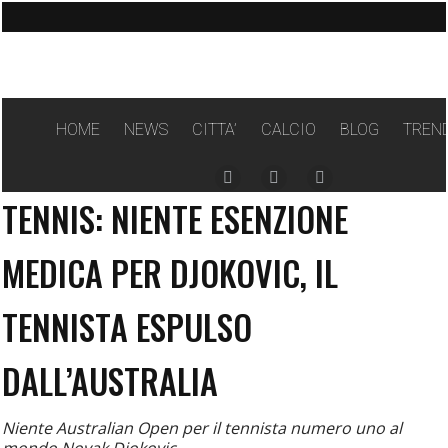
HOME
NEWS
CITTA’
CALCIO
BLOG
TREN
Facebook
Instagram
Twitter
TENNIS: NIENTE ESENZIONE
page
page
page
opens
opens
opens
MEDICA PER DJOKOVIC, IL
in
in
in
new
new
new
TENNISTA ESPULSO
window
window
window
DALL’AUSTRALIA
Niente Australian Open per il tennista numero uno al