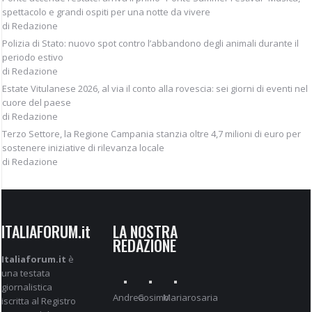
spettacolo e grandi ospiti per una notte da vivere
di Redazione
Polizia di Stato: nuovo spot contro l’abbandono degli animali durante il
periodo estivo
di Redazione
Estate Vitulanese 2026, al via il conto alla rovescia: sei giorni di eventi nel
cuore del paese
di Redazione
Terzo Settore, la Regione Campania stanzia oltre 4,7 milioni di euro per
sostenere iniziative di rilevanza locale
di Redazione
ITALIAFORUM.it
LA NOSTRA
REDAZIONE
Italiaforum.it
è
una testata
giornalistica
Andrea
Cosimo
Mariarosaria
iscritta al Registro