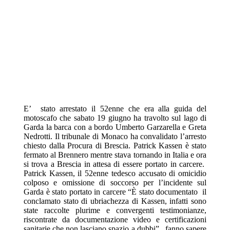
E’ stato arrestato il 52enne che era alla guida del
motoscafo che sabato 19 giugno ha travolto sul lago di
Garda la barca con a bordo Umberto Garzarella e Greta
Nedrotti. Il tribunale di Monaco ha convalidato l’arresto
chiesto dalla Procura di Brescia. Patrick Kassen è stato
fermato al Brennero mentre stava tornando in Italia e ora
si trova a Brescia in attesa di essere portato in carcere.
Patrick Kassen, il 52enne tedesco accusato di omicidio
colposo e omissione di soccorso per l’incidente sul
Garda è stato portato in carcere “È stato documentato il
conclamato stato di ubriachezza di Kassen, infatti sono
state raccolte plurime e convergenti testimonianze,
riscontrate da documentazione video e certificazioni
sanitarie che non lasciano spazio a dubbi” , fanno sapere