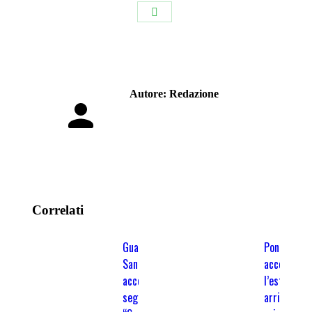
Condividi
su
WhatsApp
Autore:
Redazione
Correlati
Guardia
Ponte
Sanframondi: si
accende
accende nel
l’estate:
segno dei
arriva il