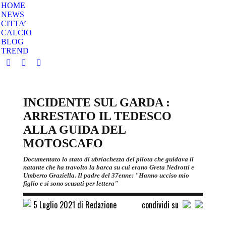
HOME
NEWS
CITTA’
CALCIO
BLOG
TREND
Facebook
Instagram
Twitter
page
page
page
opens
opens
opens
INCIDENTE SUL GARDA :
in
in
in
new
new
new
ARRESTATO IL TEDESCO
window
window
window
ALLA GUIDA DEL
MOTOSCAFO
Documentato lo stato di ubriachezza del pilota che guidava il
natante che ha travolto la barca su cui erano Greta Nedrotti e
Umberto Graziella. Il padre del 37enne: "Hanno ucciso mio
figlio e si sono scusati per lettera"
5 Luglio 2021 di Redazione
condividi su