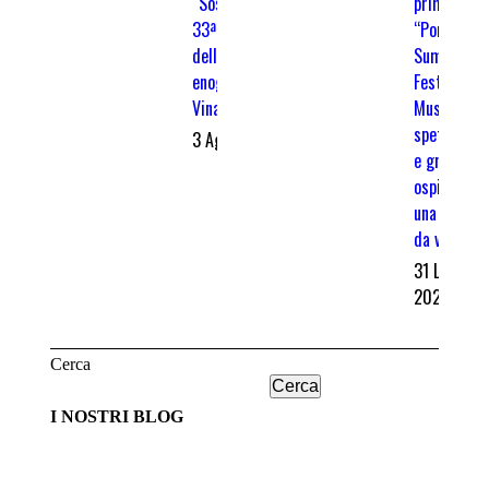
“Sostegni” la
primo
33ª edizione
“Ponte
della rassegna
Summer
enogastronomica
Festival”
Vinalia
Musica,
spettacolo
3 Agosto 2026
e grandi
ospiti per
una notte
da vivere
31 Luglio
2026
Cerca
Cerca
I NOSTRI BLOG