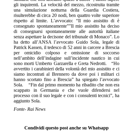
gli inquirenti. La velocità del mezzo, ricostruita tramite
una simulazione notturna della Guardia Costiera,
risulterebbe di circa 20 nodi, ben quattro volte superiore
rispetto al limite. L’avvocato: “Il mio assistito di è
consegnato spontaneamente”​”Il mio assistito ha deciso
di consegnarsi spontaneamente alle autorità italiane
senza aspettare la decisone del tribunale di Monaco”. Lo
ha detto all’ANSA l’avvocato Guido Sola, legale di
Patrick Kassen, il tedesco di 52 anni in carcere a Brescia
per omicidio colposo e omissione di soccorso
nell’ambito dell’indagine sull’incidente nautico in cui
sono morti Umberto Garzarella e Greta Nedrotti. “Ho
avvertito i carabinieri della volontà del mio assistito e ci
siamo incontrati al Brennero da dove poi i militari ci
hanno scortato fino a Brescia” ha spiegato l’avvocato
Sola. “Fin dal primo momento ha ribadito che non era
scappato in Germania e che vuole difendersi nel
processo con il suo legale e con i consulenti tecnici”, ha
aggiunto Sola.
Fonte- Rai News
Condividi questo post anche su Whatsapp