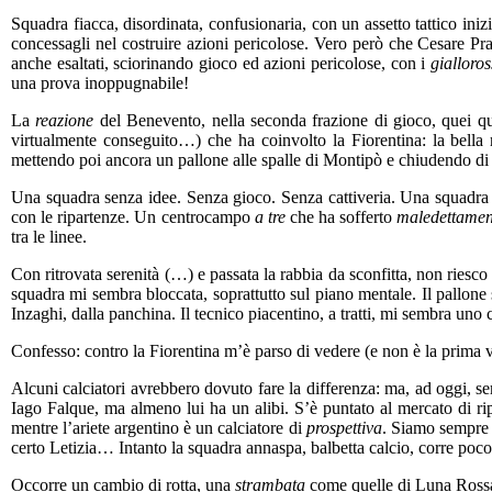
Squadra fiacca, disordinata, confusionaria, con un assetto tattico iniz
concessagli nel costruire azioni pericolose. Vero però che Cesare Pra
anche esaltati, sciorinando gioco ed azioni pericolose, con i
gialloro
una prova inoppugnabile!
La
reazione
del Benevento, nella seconda frazione di gioco, quei qui
virtualmente conseguito…) che ha coinvolto la Fiorentina: la bella 
mettendo poi ancora un pallone alle spalle di Montipò e chiudendo di f
Una squadra senza idee. Senza gioco. Senza cattiveria. Una squadr
con le ripartenze. Un centrocampo
a tre
che ha sofferto
maledettamen
tra le linee.
Con ritrovata serenità (…) e passata la rabbia da sconfitta, non riesco
squadra mi sembra bloccata, soprattutto sul piano mentale. Il pallon
Inzaghi, dalla panchina. Il tecnico piacentino, a tratti, mi sembra uno
Confesso: contro la Fiorentina m’è parso di vedere (e non è la prima 
Alcuni calciatori avrebbero dovuto fare la differenza: ma, ad oggi, sem
Iago Falque, ma almeno lui ha un alibi. S’è puntato al mercato di ri
mentre l’ariete argentino è un calciatore di
prospettiva
. Siamo sempre 
certo Letizia… Intanto la squadra annaspa, balbetta calcio, corre poc
Occorre un cambio di rotta, una
strambata
come quelle di Luna Rossa