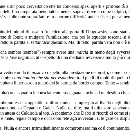
iale a dir poco cervellotico che ha concesso spazi aperti e profondità a
ndelli l’ha preparata bene tatticamente: sapeva dove e come colpirci, è 
ssi
visibilmente sopraffatti e in enorme difficoltà anche fisica, per alme
ndici minuti di assalto frenetico alla porta di Dragowsky, sono stati 
rete di Ionita a mitigare l’umiliazione, ma poi la squadra toscana s
atto la partita al
settantacinquesimo
. Ma, di fatto, partita vera non c’è m
a che sembra (sembra?) sempre avere una
marcia
in meno degli avversar
te
la
fase negativa
, al cospetto di una mediana avversaria molto più din
 a vedere nulla di
positivo
rispetto alla prestazione dei nostri, come in q
e sembra
una bomba che sta per esplodere
tra i piedi di molti di quell
 capitato lì per caso, a guardarsi la partita da bordo campo. Tanto – sem
volta) una squadra inconsciamente rassegnata, anche ad un destino che s
brano essersi appiattiti, uniformandosi sempre più al livello degli altr
parazione su Depaoli e Gaich. Nulla da dire, ma il difensore sapevamo c
in attesa di Caldirola al top. Aspettiamo che Dabo si ricordi di come si
o e male, regala campo e occasioni rete agli avversari. E le gare da dis
. Nulla è ancora irrimediabilmente compromesso ma così continuando, 