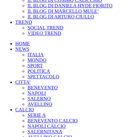
IL BLOG DI COSIMO CALICCHIO
IL BLOG DI DANIELA HYDE FIORITO
IL BLOG DI MARCELLO MULE’
IL BLOG DI ARTURO CIULLO
TREND
SOCIAL TREND
VIDEO TREND
Facebook
Instagram
Twitter
HOME
page
page
page
NEWS
opens
opens
opens
ITALIA
in
in
in
MONDO
new
new
new
SPORT
window
window
window
POLITICA
SPETTACOLO
CITTA’
BENEVENTO
NAPOLI
SALERNO
AVELLINO
CALCIO
SERIE A
BENEVENTO CALCIO
NAPOLI CALCIO
SALERNITANA