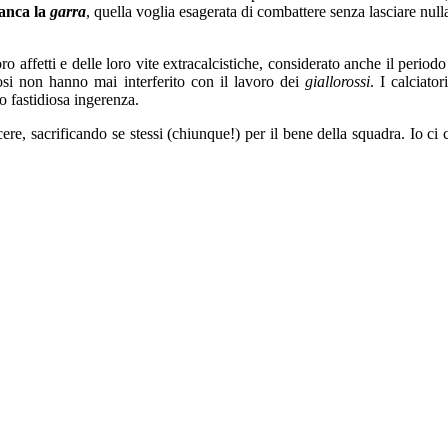
nca la
garra
, quella voglia esagerata di combattere senza lasciare null
loro affetti e delle loro vite extracalcistiche, considerato anche il peri
ifosi non hanno mai interferito con il lavoro dei
giallorossi
. I calciato
o fastidiosa ingerenza.
e, sacrificando se stessi (chiunque!) per il bene della squadra. Io ci c