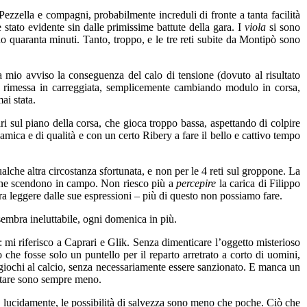
 Pezzella e compagni, probabilmente increduli di fronte a tanta facilità
stato evidente sin dalle primissime battute della gara. I
viola
si sono
no quaranta minuti. Tanto, troppo, e le tre reti subite da Montipò sono
a mio avviso la conseguenza del calo di tensione (dovuto al risultato
i è rimessa in carreggiata, semplicemente cambiando modulo in corsa,
ai stata.
i sul piano della corsa, che gioca troppo bassa, aspettando di colpire
amica e di qualità e con un certo Ribery a fare il bello e cattivo tempo
ualche altra circostanza sfortunata, e non per le 4 reti sul groppone. La
i che scendono in campo. Non riesco più a
percepire
la carica di Filippo
bra leggere dalle sue espressioni – più di questo non possiamo fare.
embra ineluttabile, ogni domenica in più.
i: mi riferisco a Caprari e Glik. Senza dimenticare l’oggetto misterioso
he fosse solo un puntello per il reparto arretrato a corto di uomini,
 giochi al calcio, senza necessariamente essere sanzionato. E manca un
putare sono sempre meno.
lucidamente, le possibilità di salvezza sono meno che poche. Ciò che