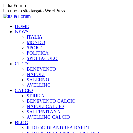
Vai
Italia Forum
ai
Un nuovo sito targato WordPress
contenuti
HOME
NEWS
ITALIA
MONDO
SPORT
POLITICA
SPETTACOLO
CITTA’
BENEVENTO
NAPOLI
SALERNO
AVELLINO
CALCIO
SERIE A
BENEVENTO CALCIO
NAPOLI CALCIO
SALERNITANA
AVELLINO CALCIO
BLOG
IL BLOG DI ANDREA BARDI