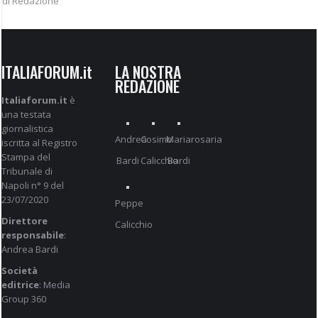
di Redazione
ITALIAFORUM.it
LA NOSTRA
REDAZIONE
Italiaforum.it
è
una testata
giornalistica
Andrea
Cosimo
Mariarosaria
iscritta al Registro
Stampa del
Bardi
Calicchio
Bardi
Tribunale di
Napoli n° 9 del
23/07/2020
Peppe
Direttore
Calicchio
responsabile
:
Andrea Bardi
Società
editrice
: Media
Group 360