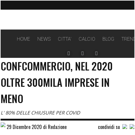
HOME
NEWS
CITTA’
CALCIO
BLOG
TREN
Facebook
Instagram
Twitter
CONFCOMMERCIO, NEL 2020
page
page
page
opens
opens
opens
OLTRE 300MILA IMPRESE IN
in
in
in
new
new
new
MENO
window
window
window
L' 80% DELLE CHIUSURE PER COVID
29 Dicembre 2020 di Redazione
condividi su