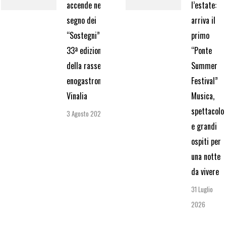
accende nel
l’estate:
segno dei
arriva il
“Sostegni” la
primo
33ª edizione
“Ponte
della rassegna
Summer
enogastronomica
Festival”
Vinalia
Musica,
spettacolo
3 Agosto 2026
e grandi
ospiti per
una notte
da vivere
31 Luglio
2026