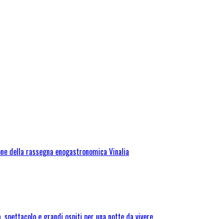
one della rassegna enogastronomica Vinalia
 spettacolo e grandi ospiti per una notte da vivere