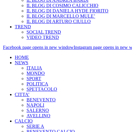
IL BLOG DI ANDREA BARDI
IL BLOG DI COSIMO CALICCHIO
IL BLOG DI DANIELA HYDE FIORITO
IL BLOG DI MARCELLO MULE’
IL BLOG DI ARTURO CIULLO
TREND
SOCIAL TREND
VIDEO TREND
Facebook page opens in new window
Instagram page opens in new 
HOME
NEWS
ITALIA
MONDO
SPORT
POLITICA
SPETTACOLO
CITTA’
BENEVENTO
NAPOLI
SALERNO
AVELLINO
CALCIO
SERIE A
BENEVENTO CALCIO