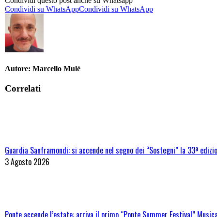
Condividi questo post anche su Whatsapp
Condividi su WhatsApp
Condividi su WhatsApp
Autore:
Marcello Mulè
Correlati
Guardia Sanframondi: si accende nel segno dei “Sostegni” la 33ª edizi
3 Agosto 2026
Ponte accende l’estate: arriva il primo “Ponte Summer Festival” Musica,